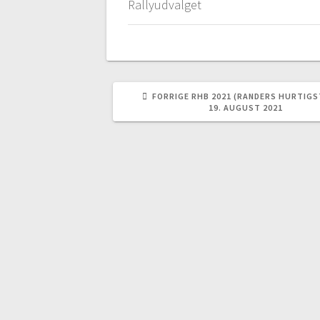
Rallyudvalget
FORRIGE
FORRIGE
RHB 2021 (RANDERS HURTIGST
INDLÆG:
19. AUGUST 2021