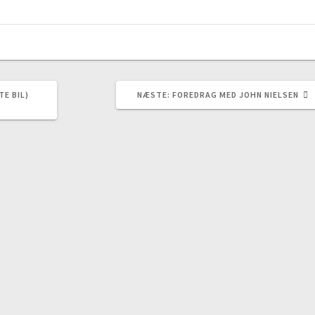
NÆSTE
E BIL)
NÆSTE:
FOREDRAG MED JOHN NIELSEN
INDLÆG: