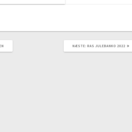
NÆSTE
EN
NÆSTE:
RAS JULEBANKO 2022
INDLÆG: