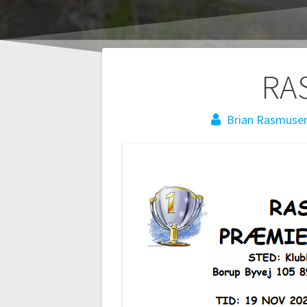
Indlægsnaviga
RA
Brian Rasmuse