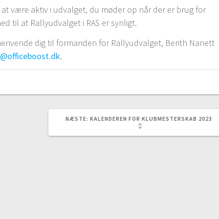
l at være aktiv i udvalget, du møder op når der er brug for
med til at Rallyudvalget i RAS er synligt.
 henvende dig til formanden for Rallyudvalget, Berith Nanett
ly@officeboost.dk
.
NÆSTE
NÆSTE:
KALENDEREN FOR KLUBMESTERSKAB 2023
INDLÆG: