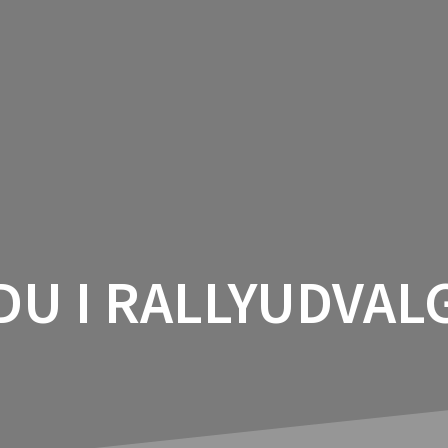
HJEM
NYHEDER OG INDLÆG
 DU I RALLYUDVAL