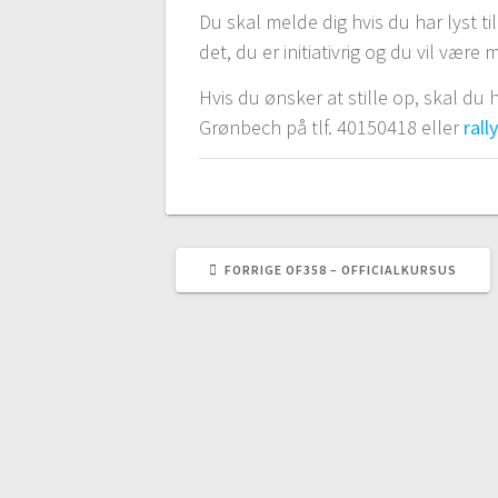
Du skal melde dig hvis du har lyst ti
det, du er initiativrig og du vil være 
Hvis du ønsker at stille op, skal du
Grønbech på tlf. 40150418 eller
ral
FORRIGE
FORRIGE
OF358 – OFFICIALKURSUS
INDLÆG: